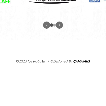
‹
›
©2023 Çelikoğulları /
©
Designed By
ÇAMAJANS
-----------------------------------------------------------------------
-----------------------------------------------------------------------